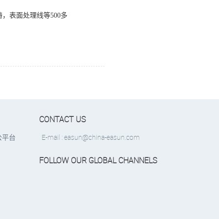
，表面处理线等500多
CONTACT US
E-mail : easun@china-easun.com
公平台
FOLLOW OUR GLOBAL CHANNELS