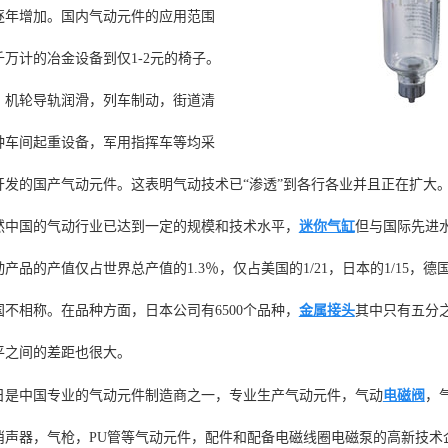
逐年增加。国内气动元件的应用范围
千万计的冶金设备到仅1-2元的椅子。
，机轮导轨润滑，列车制动，街道清
种车间起重设备，军用指挥车等均采
开发的国产气动元件。这表明气动技术已“渗透”到各行各业并且正在扩大
然中国的气动行业已达到一定的规模和技术水平，
迷你气缸
但与国际先进
产品的产值仅占世界总产值的1.3％，仅占美国的1/21，日本的1/15，德国
国不相称。在品种方面，日本公司有6500个品种，
金属接头
其中只有五分
平之间的差距也很大。
日
是中国专业的气动元件制造商之一，专业生产气动元件，气动
电磁阀
，
消声器，气枪，PU管等气动元件，配件和配备电磁线圈电磁泵的高新技术