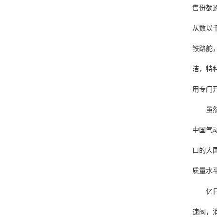
售份额
从数以
铁路舵
洁，特
用专门
虽
中国气动
口的大
质量水
亿
速阀，