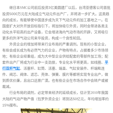
3
继日本
SMC
公司前后投资
亿美圆建厂以后，台湾亚德客公司首批
5000
投资
万元在大陆成立气动元件出产厂，并将进一步扩大。这类趋
向的成长，有能够使中国逐步成为天下气动元件的加工基地之一。在
国度扩大对外开放目标指引下，将加快吸引外资，同时会带进各类主
动化水平较高的出产设备，它会增进海内气动市场的开辟，又将吸引
更多的外洋气动公司来华投资，构成一个良性轮回。
外资企业的增加将带来行业布局的严重调剂。现有的小型企业，
有些会成长成为有必然气力的企业，产物有特点，占据着多少市场领
地；有些企业经重组，成为大中型企业供给配套的零部件加工场；配
套件出产厂将成为行业中一支劲旅，专业化水平将更高，如线圈、
平
行双杆气缸
、活塞杆、缸筒、活塞、端盖、气缸安装件、杆端毗连
件、阀芯、阀体、滤芯、壳体、弹簧、膜片等都将实现专业出产，做
到质优价廉，且出口远景广漠。也有些企业在市场合作中会转产或被
裁减。
行业布局的调剂，必定带来经济的延续成长，估计至
2010
年我国
50
大陆的气动产物产值（包罗外资企业）将到达
亿元，年均增加率约
15%
摆布。